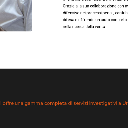
Grazie alla sua collaborazione con av
difensive nei processi penali, contrib
difesa e offrendo un aiuto concreto 
nella ricerca della verità.
 offre una gamma completa di servizi investigativi a Urur