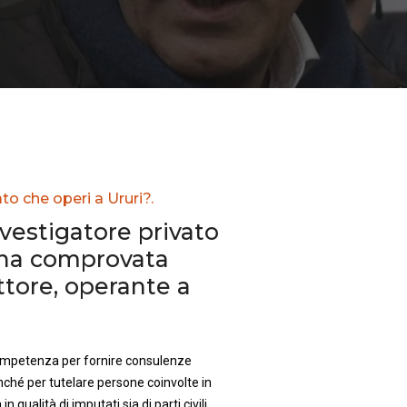
to che operi a Ururi?.
nvestigatore privato
una comprovata
ttore, operante a
competenza per fornire consulenze
nché per tutelare persone coinvolte in
in qualità di imputati sia di parti civili.