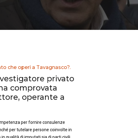
vato che operi a Tavagnasco?.
nvestigatore privato
una comprovata
ttore, operante a
competenza per fornire consulenze
nché per tutelare persone coinvolte in
in qualità di imputati sia di parti civili.