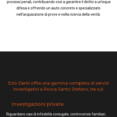
processi penali, contribuendo così a garantire il diritto a un'equa
difesa e offrendo un aiuto concreto e specializzato
nell'acquisizione di prove e nella ricerca della verità.
Ezio Denti offre una gamma completa di servizi
investigativi a Rocca Santo Stefano, tra cui:
Investigazioni private
Riguardano casi di infedeltà coniugale, controversie familiari,