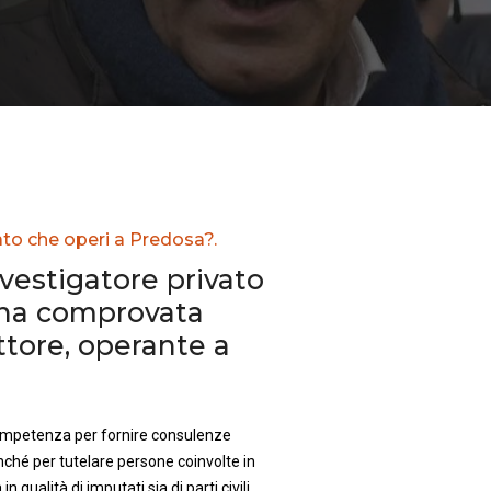
ato che operi a Predosa?.
nvestigatore privato
una comprovata
ttore, operante a
competenza per fornire consulenze
nché per tutelare persone coinvolte in
in qualità di imputati sia di parti civili.