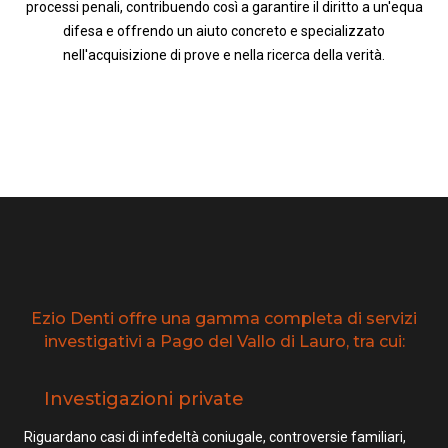
processi penali, contribuendo così a garantire il diritto a un'equa
difesa e offrendo un aiuto concreto e specializzato
nell'acquisizione di prove e nella ricerca della verità.
Ezio Denti offre una gamma completa di servizi
investigativi a Pago del Vallo di Lauro, tra cui:
Investigazioni private
Riguardano casi di infedeltà coniugale, controversie familiari,