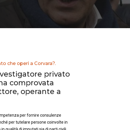
ato che operi a Corvara?.
nvestigatore privato
una comprovata
ttore, operante a
competenza per fornire consulenze
nché per tutelare persone coinvolte in
in qualità di imputati sia di parti civili.