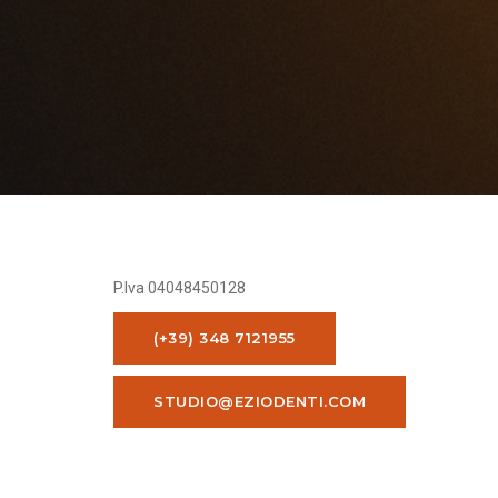
P.Iva 04048450128
(+39) 348 7121955
STUDIO@EZIODENTI.COM