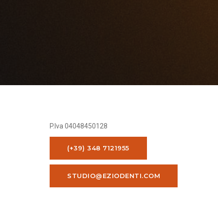
P.Iva 04048450128
(+39) 348 7121955
STUDIO@EZIODENTI.COM