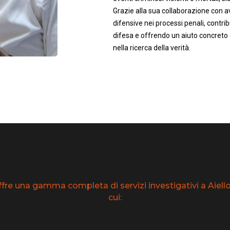
Grazie alla sua collaborazione con av
difensive nei processi penali, contrib
difesa e offrendo un aiuto concreto 
nella ricerca della verità.
fre una gamma completa di servizi investigativi a Aiello d
cui: