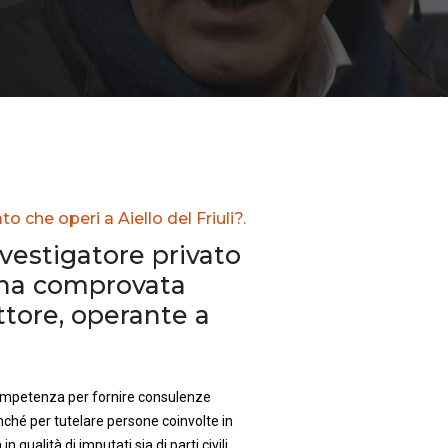
o che operi a Aiello del Friuli?.
nvestigatore privato
una comprovata
ttore, operante a
competenza per fornire consulenze
nché per tutelare persone coinvolte in
in qualità di imputati sia di parti civili.