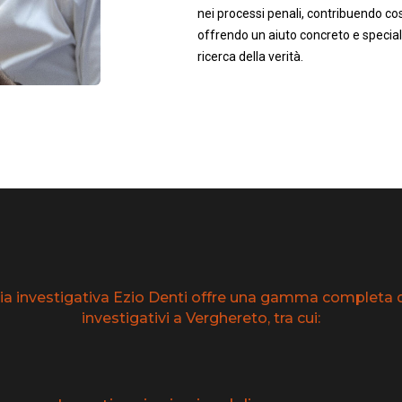
nei processi penali, contribuendo così
offrendo un aiuto concreto e speciali
ricerca della verità.
ia investigativa Ezio Denti offre una gamma completa di
investigativi a Verghereto, tra cui: