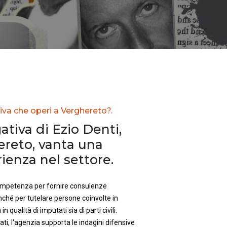
iva che operi a Verghereto?.
ativa di Ezio Denti,
ereto, vanta una
enza nel settore.
competenza per fornire consulenze
nché per tutelare persone coinvolte in
in qualità di imputati sia di parti civili.
ti, l'agenzia supporta le indagini difensive