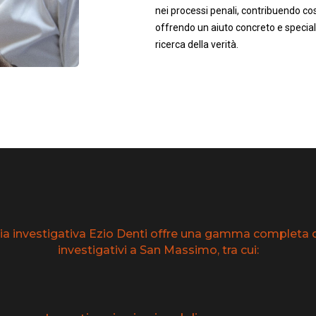
nei processi penali, contribuendo così
offrendo un aiuto concreto e speciali
ricerca della verità.
ia investigativa Ezio Denti offre una gamma completa di
investigativi a San Massimo, tra cui: