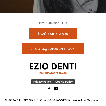
P.Iva 04048450128
(+39) 348 7121955
STUDIO@EZIODENTI.COM
Privacy Policy
Cookie Policy
© 2024 STUDIO S.R.L.S. P.Iva 04048450128 Powered by
Oggiweb
.