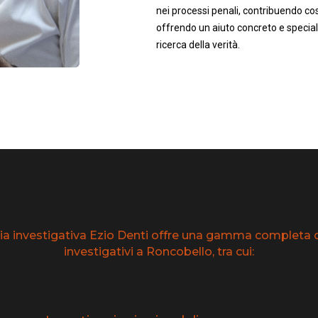
nei processi penali, contribuendo così
offrendo un aiuto concreto e speciali
ricerca della verità.
ia investigativa Ezio Denti offre una gamma completa di
investigativi a Roncobello, tra cui: