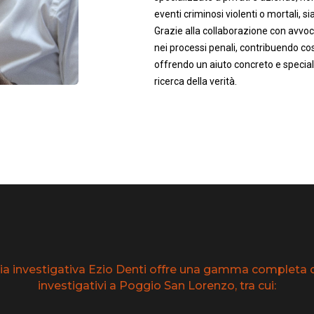
eventi criminosi violenti o mortali, sia 
Grazie alla collaborazione con avvoca
nei processi penali, contribuendo così
offrendo un aiuto concreto e speciali
ricerca della verità.
ia investigativa Ezio Denti offre una gamma completa di
investigativi a Poggio San Lorenzo, tra cui: