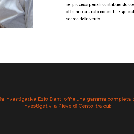
nei processi penali, contribuendo così
offrendo un aiuto concreto e speciali
ricerca della verità.
ia investigativa Ezio Denti offre una gamma completa di
investigativi a Pieve di Cento, tra cui: