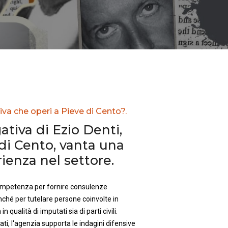
iva che operi a Pieve di Cento?.
ativa di Ezio Denti,
di Cento, vanta una
enza nel settore.
competenza per fornire consulenze
nché per tutelare persone coinvolte in
in qualità di imputati sia di parti civili.
ti, l'agenzia supporta le indagini difensive