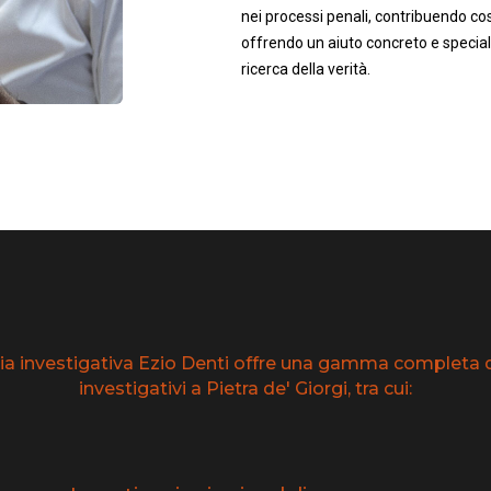
nei processi penali, contribuendo così
offrendo un aiuto concreto e speciali
ricerca della verità.
ia investigativa Ezio Denti offre una gamma completa di
investigativi a Pietra de' Giorgi, tra cui: