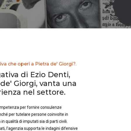
va che operi a Pietra de' Giorgi?.
ativa di Ezio Denti,
de' Giorgi, vanta una
enza nel settore.
competenza per fornire consulenze
nché per tutelare persone coinvolte in
in qualità di imputati sia di parti civili.
ti, l'agenzia supporta le indagini difensive