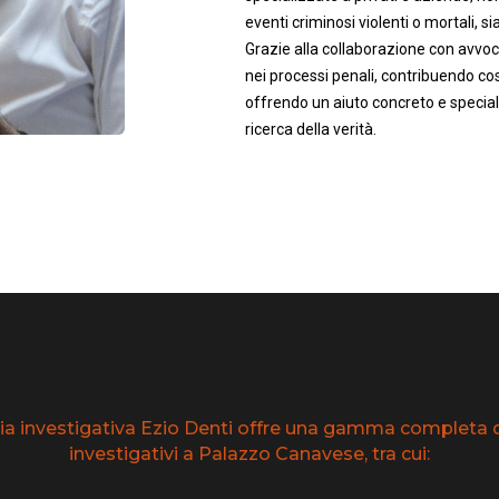
eventi criminosi violenti o mortali, sia 
Grazie alla collaborazione con avvoca
nei processi penali, contribuendo così
offrendo un aiuto concreto e speciali
ricerca della verità.
ia investigativa Ezio Denti offre una gamma completa di
investigativi a Palazzo Canavese, tra cui: