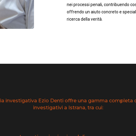
nei processi penali, contribuendo così
offrendo un aiuto concreto e speciali
ricerca della verità.
ia investigativa Ezio Denti offre una gamma completa di
investigativi a Istrana, tra cui: