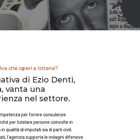
va che operi a Istrana?.
ativa di Ezio Denti,
a, vanta una
enza nel settore.
competenza per fornire consulenze
nché per tutelare persone coinvolte in
in qualità di imputati sia di parti civili.
ti, l'agenzia supporta le indagini difensive