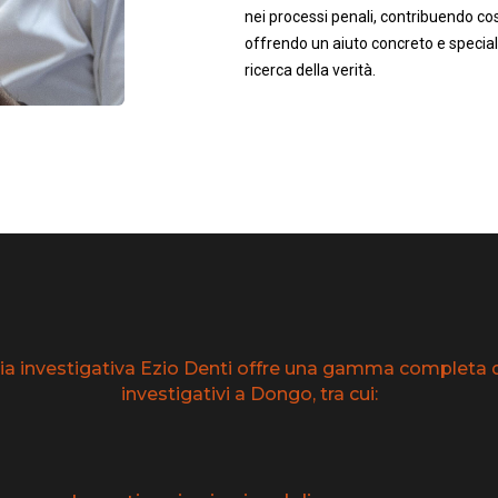
nei processi penali, contribuendo così
offrendo un aiuto concreto e speciali
ricerca della verità.
ia investigativa Ezio Denti offre una gamma completa di
investigativi a Dongo, tra cui: