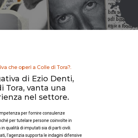
va che operi a Colle di Tora?.
ativa di Ezio Denti,
i Tora, vanta una
enza nel settore.
competenza per fornire consulenze
nché per tutelare persone coinvolte in
in qualità di imputati sia di parti civili.
ti, l'agenzia supporta le indagini difensive