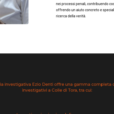
nei processi penali, contribuendo così
offrendo un aiuto concreto e speciali
ricerca della verità.
ia investigativa Ezio Denti offre una gamma completa di
investigativi a Colle di Tora, tra cui: