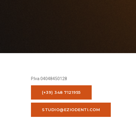
P.Iva 04048450128
(+39) 348 7121955
STUDIO@EZIODENTI.COM