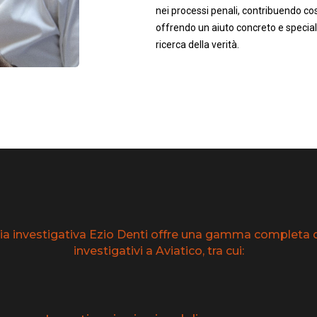
nei processi penali, contribuendo così
offrendo un aiuto concreto e speciali
ricerca della verità.
ia investigativa Ezio Denti offre una gamma completa di
investigativi a Aviatico, tra cui: