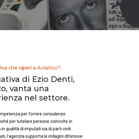
iva che operi a Aviatico?.
ativa di Ezio Denti,
co, vanta una
enza nel settore.
competenza per fornire consulenze
nché per tutelare persone coinvolte in
in qualità di imputati sia di parti civili.
ti, l'agenzia supporta le indagini difensive