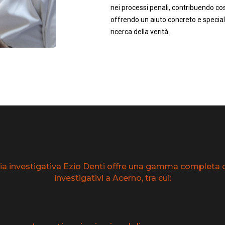
nei processi penali, contribuendo così
offrendo un aiuto concreto e speciali
ricerca della verità.
ia investigativa Ezio Denti offre una gamma completa di
investigativi a Acerno, tra cui: